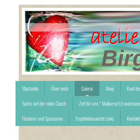
Bir
Startseite
Über mich
Galerie
Shop
Kauf de
Sechs auf der roten Couch
Zeit für uns * Malkurse f.Erwachsen
Förderer und Sponsoren
Empfehlenswerte Links
Kontakt