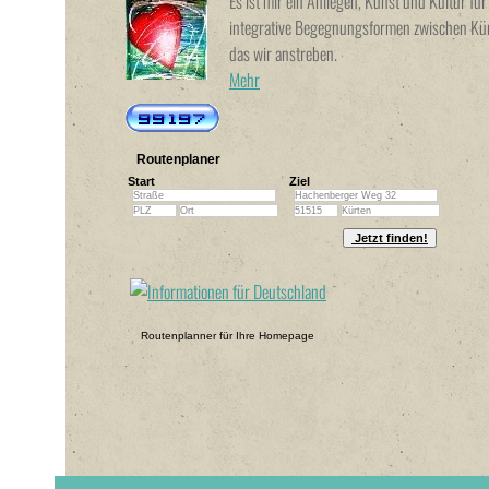
Es ist mir ein Anliegen, Kunst und Kultur f
integrative Begegnungsformen zwischen Küns
das wir anstreben.
Mehr
Routenplaner
Start
Ziel
Routenplanner für Ihre Homepage