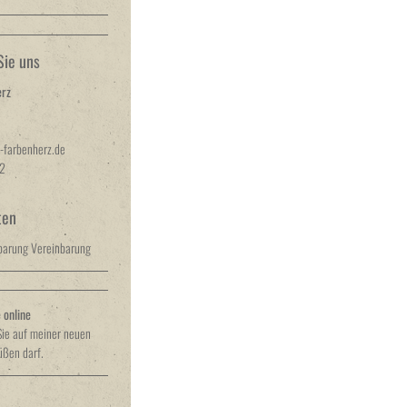
Sie uns
erz
-farbenherz.de
2
ten
nbarung Vereinbarung
online
Sie auf meiner neuen
ßen darf.