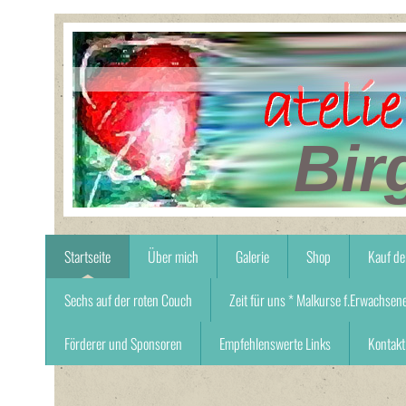
Bir
Startseite
Über mich
Galerie
Shop
Kauf de
Sechs auf der roten Couch
Zeit für uns * Malkurse f.Erwachsen
Förderer und Sponsoren
Empfehlenswerte Links
Kontakt