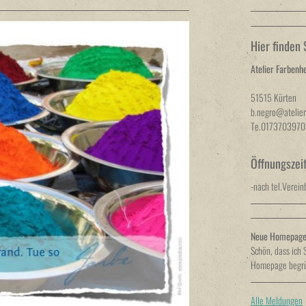
Hier finden 
Atelier Farbenh
51515 Kürten
b.negro@atelier
Te.0173703970
Öffnungszei
-nach tel.Verei
Neue Homepage 
Schön, dass ich 
Homepage begrü
Alle Meldungen