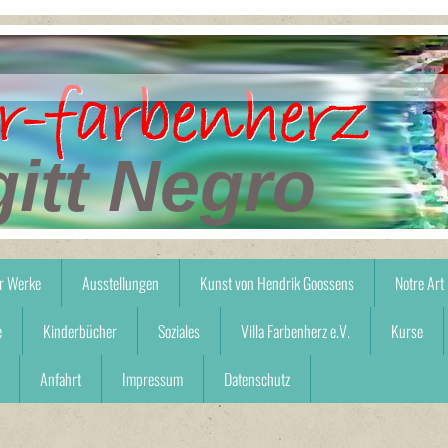
gitt Negro
r Werke
Ausstellungen
Kunst von Hendrik Goossens
Notre Art
e
Kinderbücher
Soziales
Villa Farbenherz e.V.
Kurse
Anfahrt
Impressum
Datenschutz