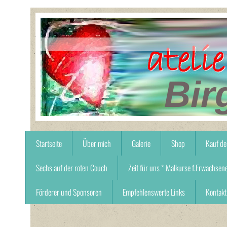
Bir
Startseite
Über mich
Galerie
Shop
Kauf de
Sechs auf der roten Couch
Zeit für uns * Malkurse f.Erwachsen
Förderer und Sponsoren
Empfehlenswerte Links
Kontakt