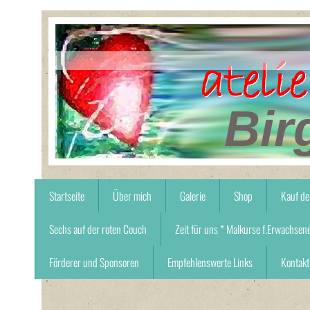
Bir
Startseite
Über mich
Galerie
Shop
Kauf de
Sechs auf der roten Couch
Zeit für uns * Malkurse f.Erwachsen
Förderer und Sponsoren
Empfehlenswerte Links
Kontakt